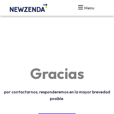
Ir
Menu
al
contenido
Gracias
por contactarnos, responderemos en la mayor brevedad
posible.