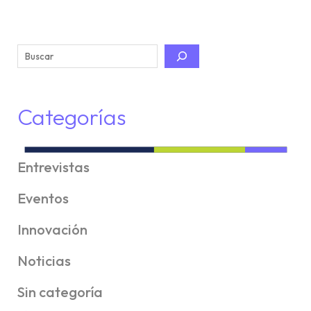
u
s
c
a
r
Categorías
Entrevistas
Eventos
Innovación
Noticias
Sin categoría