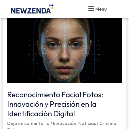
Ir
Post
Menu
al
pagination
Reconocimiento
contenido
Facial
Fotos:
Innovación
Y
Precisión
En
La
Identificación
Digital
Reconocimiento Facial Fotos:
Innovación y Precisión en la
Identificación Digital
Deja un comentario
/
Innovación
,
Noticias
/
Cristina